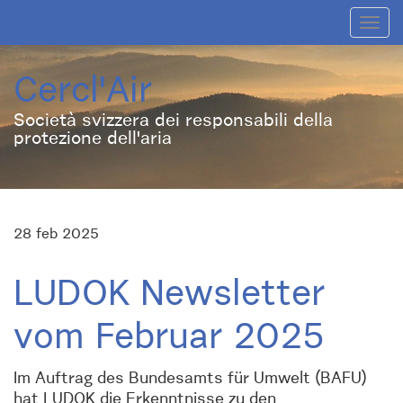
Toggl
navig
Cercl'Air
Società svizzera dei responsabili della
protezione dell'aria
28 feb 2025
LUDOK Newsletter
vom Februar 2025
Im Auftrag des Bundesamts für Umwelt (BAFU)
hat LUDOK die Erkenntnisse zu den