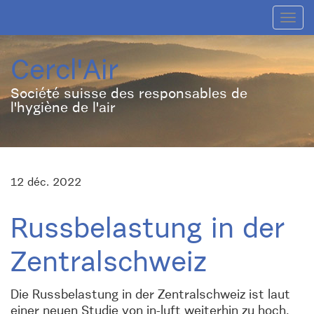
Toggl
navig
Cercl'Air
Société suisse des responsables de
l'hygiène de l'air
12 déc. 2022
Russbelastung in der
Zentralschweiz
Die Russbelastung in der Zentralschweiz ist laut
einer neuen Studie von in-luft weiterhin zu hoch.