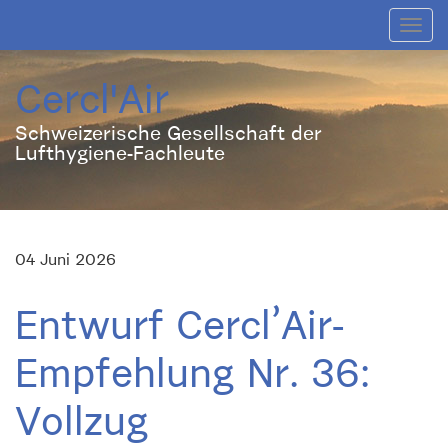
Toggl
navig
Cercl'Air
Schweizerische Gesellschaft der
Lufthygiene-Fachleute
04 Juni 2026
Entwurf Cercl’Air-
Empfehlung Nr. 36:
Vollzug