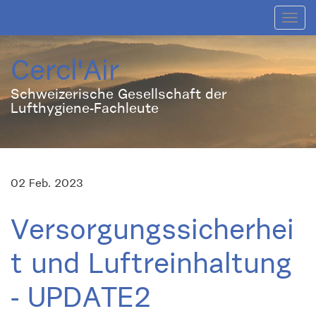
Toggl
navig
Cercl'Air
Schweizerische Gesellschaft der
Lufthygiene-Fachleute
02 Feb. 2023
Versorgungssicherhei
t und Luftreinhaltung
- UPDATE2