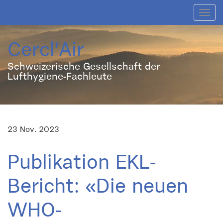
Toggl
navig
Cercl'Air
Schweizerische Gesellschaft der
Lufthygiene-Fachleute
23 Nov. 2023
Publikation EKL-
Bericht: «Die neuen
WHO-