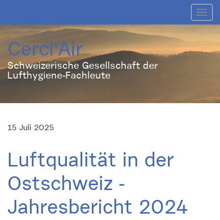
Toggl
navig
Cercl'Air
Schweizerische Gesellschaft der
Lufthygiene-Fachleute
15 Juli 2025
Luftqualität in der
Ostschweiz -
Jahresbericht 2024